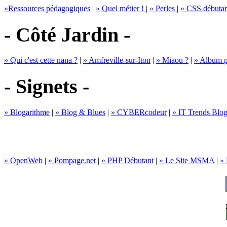
»
Ressources pédagogiques
|
»
Quel métier !
|
»
Perles
|
»
CSS débutan
- Côté Jardin -
»
Qui c'est cette nana ?
|
»
Amfreville-sur-Iton
|
»
Miaou ?
|
»
Album p
- Signets -
»
Blogarithme
|
»
Blog & Blues
|
»
CYBERcodeur
|
»
IT Trends Blo
»
OpenWeb
|
»
Pompage.net
|
»
PHP Débutant
|
»
Le Site MSMA
|
»