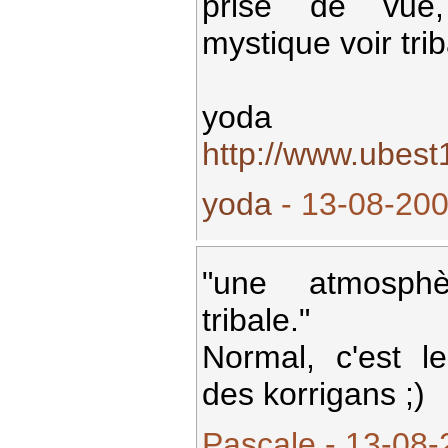
prise de vue
mystique voir trib
yoda
http://www.ubes
yoda
- 13-08-200
"une atmosphè
tribale."
Normal, c'est l
des korrigans ;)
Pascale - 13-08-