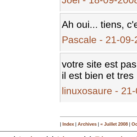
Joël - 18-09-200
Ah oui... tiens, c
Pascale - 21-09-
votre site est pa
il est bien et tres 
linuxosaure - 21
|
Index
|
Archives
|
« Juillet 2008
|
Oc