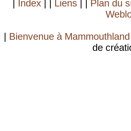
|
Index
| |
Liens
| |
Plan du s
Weblo
|
Bienvenue à Mammouthland
de créati