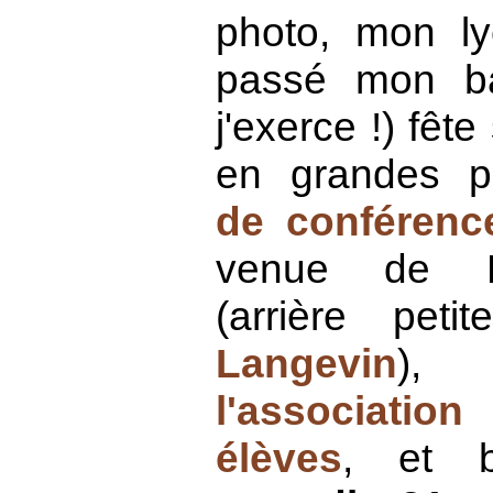
photo, mon lyc
passé mon ba
j'exerce !) fêt
en grandes 
de conférenc
venue de F
(arrière pet
Langevin
),
l'associati
élèves
, et b