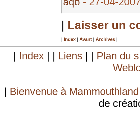
aqb
- 27-04-2007
|
Laisser un 
|
Index
|
Avant
|
Archives
|
|
Index
| |
Liens
| |
Plan du s
Weblo
|
Bienvenue à Mammouthland
de créati