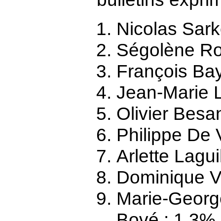
Nicolas Sark
Ségolène Ro
François Bay
Jean-Marie 
Olivier Besa
Philippe De V
Arlette Lagui
Dominique V
Marie-George
Bové : 1,3%