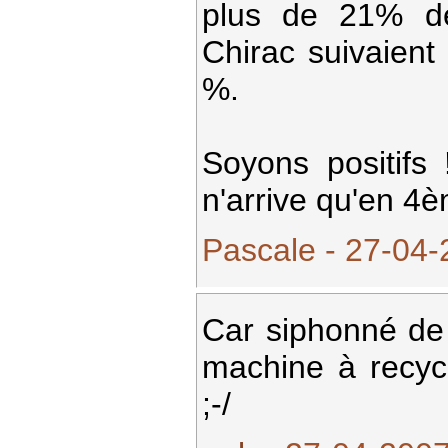
plus de 21% de
Chirac suivaien
%.
Soyons positifs
n'arrive qu'en 4è
Pascale - 27-04-
Car siphonné de 
machine à recycl
;-/