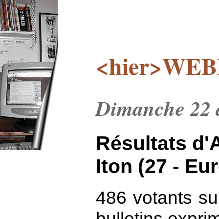
<hier>WEB
Dimanche 22 a
Résultats d'A
Iton (27 - Eur
486 votants sur
bulletins expri