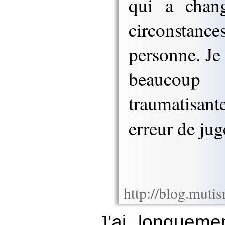
qui a chang
circonsta
personne. Je 
beauco
traumatisan
erreur de ju
J'ai longuem