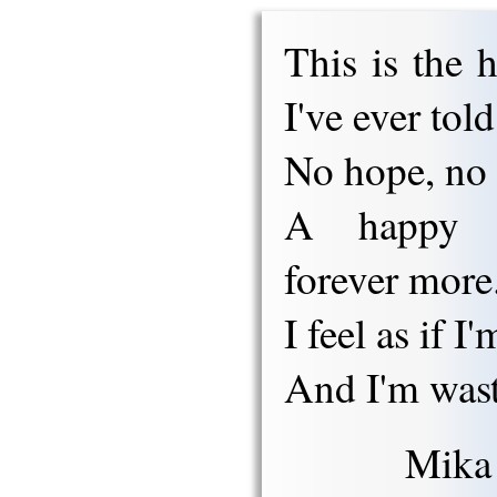
This is the h
I've ever told
No hope, no 
A happy e
forever more
I feel as if I
And I'm wast
Mika