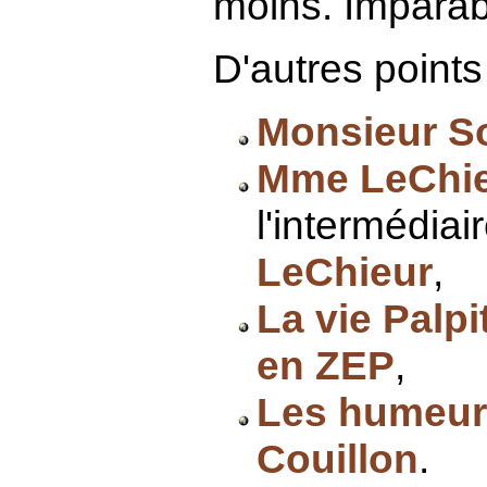
moins. Imparabl
D'autres points
Monsieur S
Mme LeChi
l'intermédiai
LeChieur
,
La vie Palpi
en ZEP
,
Les humeur
Couillon
.