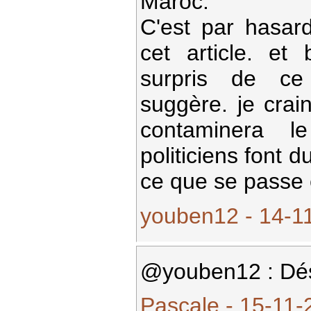
Maroc.
C'est par hasar
cet article. et 
surpris de c
suggère. je crai
contaminera 
politiciens font d
ce que se passe 
youben12 - 14-11
@youben12 : Déso
Pascale - 15-11-