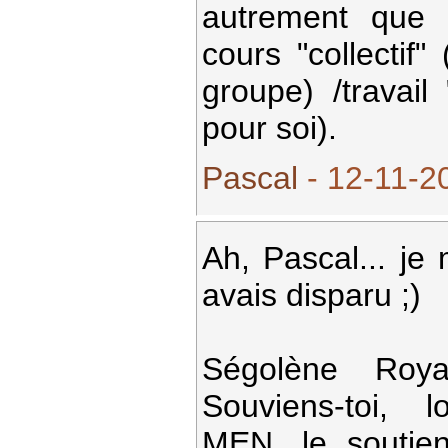
autrement que 
cours "collectif"
groupe) /travail
pour soi).
Pascal
- 12-11-2
Ah, Pascal... j
avais disparu ;)
Ségolène Roya
Souviens-toi, l
MEN, le soutien