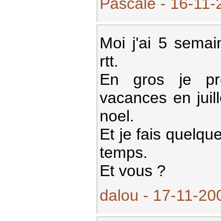
Pascale - 16-11-
Moi j'ai 5 sema
rtt.
En gros je p
vacances en juil
noel.
Et je fais quelq
temps.
Et vous ?
dalou - 17-11-20